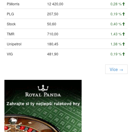
P.Morris
12 420,00
0,28 %
PLG
207,50
0,19 %
Stock
50,60
0,40 %
TMR
710,00
1,43 %
Unipetrol
180,45
1,38 %
VIG
481,90
0,19 %
Více →