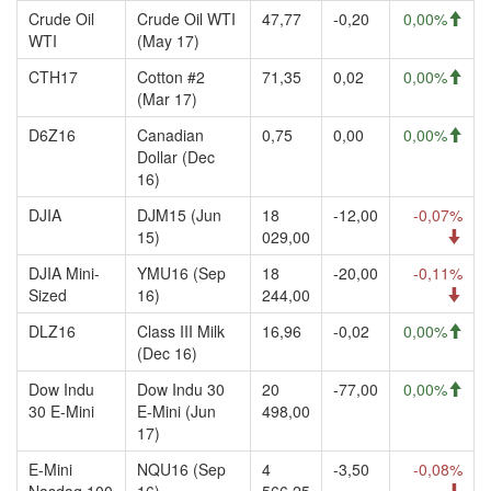
Crude Oil
Crude Oil WTI
47,77
-0,20
0,00%
WTI
(May 17)
CTH17
Cotton #2
71,35
0,02
0,00%
(Mar 17)
D6Z16
Canadian
0,75
0,00
0,00%
Dollar (Dec
16)
DJIA
DJM15 (Jun
18
-12,00
-0,07%
15)
029,00
DJIA Mini-
YMU16 (Sep
18
-20,00
-0,11%
Sized
16)
244,00
DLZ16
Class III Milk
16,96
-0,02
0,00%
(Dec 16)
Dow Indu
Dow Indu 30
20
-77,00
0,00%
30 E-Mini
E-Mini (Jun
498,00
17)
E-Mini
NQU16 (Sep
4
-3,50
-0,08%