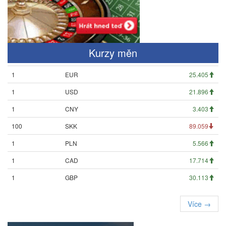
Kurzy měn
1
EUR
25.405
1
USD
21.896
1
CNY
3.403
100
SKK
89.059
1
PLN
5.566
1
CAD
17.714
1
GBP
30.113
Více →