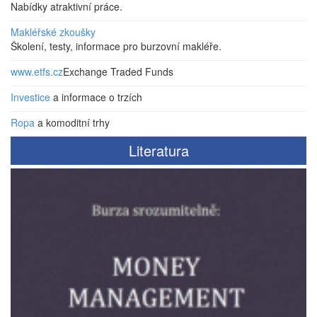
Nabídky atraktivní práce.
Makléřské zkoušky
Školení, testy, informace pro burzovní makléře.
www.etfs.cz
Exchange Traded Funds
Investice
a informace o trzích
Ropa
a komoditní trhy
Literatura