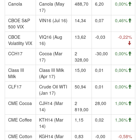
Canola
Canola (May
488,70
6,20
0,00%
17)
CBOE S&P
VIN16 (Jul 16)
14,34
0,07
0,46%
500 VIX
CBOE
VIQ16 (Aug
13,62
-0,03
-0,22%
Volatility VIX
16)
CCH17
Cocoa (Mar
2
-30,00
0,00%
17)
328,00
Class III
Class III Milk
15,00
0,01
0,00%
Milk
(Apr 17)
CLF17
Crude Oil WTI
50,94
0,01
0,00%
(Jan 17)
CME Cocoa
CJH14 (Mar
2
28,00
1,00%
14)
819,00
CME Coffee
KTH14 (Mar
1,15
0,02
1,36%
14)
CME Cotton
KGH14 (Mar
0,83
-0,00
-0,58%