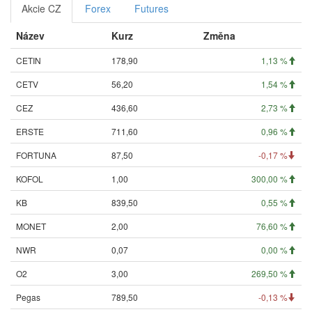
Akcie CZ
Forex
Futures
Název
Kurz
Změna
CETIN
178,90
1,13 %
CETV
56,20
1,54 %
CEZ
436,60
2,73 %
ERSTE
711,60
0,96 %
FORTUNA
87,50
-0,17 %
KOFOL
1,00
300,00 %
KB
839,50
0,55 %
MONET
2,00
76,60 %
NWR
0,07
0,00 %
O2
3,00
269,50 %
Pegas
789,50
-0,13 %