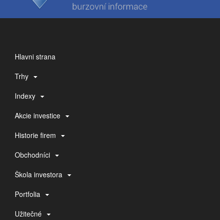
Hlavni strana
Trhy
Indexy
Akcie investice
Historie firem
Obchodníci
Škola investora
Portfolia
Užitečné