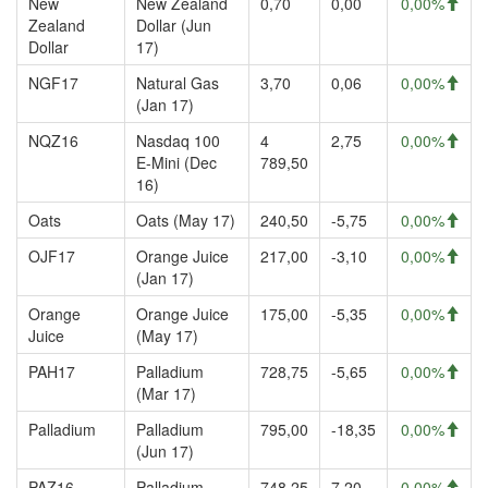
New
New Zealand
0,70
0,00
0,00%
Zealand
Dollar (Jun
Dollar
17)
NGF17
Natural Gas
3,70
0,06
0,00%
(Jan 17)
NQZ16
Nasdaq 100
4
2,75
0,00%
E-Mini (Dec
789,50
16)
Oats
Oats (May 17)
240,50
-5,75
0,00%
OJF17
Orange Juice
217,00
-3,10
0,00%
(Jan 17)
Orange
Orange Juice
175,00
-5,35
0,00%
Juice
(May 17)
PAH17
Palladium
728,75
-5,65
0,00%
(Mar 17)
Palladium
Palladium
795,00
-18,35
0,00%
(Jun 17)
PAZ16
Palladium
748,25
7,20
0,00%