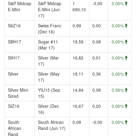
S&P Midcap
S&P Midcap
1
-3,00
0,00%
E-Mini
E-Mini (Jun
690,10
17)
S6Z16
Swiss Franc
0,99
0,00
0,00%
(Dec 16)
SBH17
Sugar #11
19,59
0,08
0,00%
(Mar 17)
SIH17
Silver (Mar
16,82
0,01
0,00%
17)
Silver
Silver (May
18,11
0,36
0,00%
17)
Silver Mini-
YIU15 (Sep
14,84
0,08
0,56%
Sized
15)
SIZ16
Silver (Dec
16,67
0,20
0,00%
16)
South
South African
0,08
-0,00
0,00%
African
Rand (Jun 17)
Rand