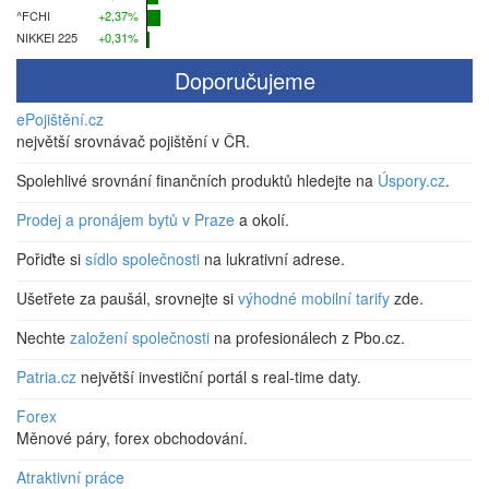
^FCHI
+2,37%
NIKKEI 225
+0,31%
Doporučujeme
ePojištění.cz
největší srovnávač pojištění v ČR.
Spolehlivé srovnání finančních produktů hledejte na
Úspory.cz
.
Prodej a pronájem bytů v Praze
a okolí.
Pořiďte si
sídlo společnosti
na lukrativní adrese.
Ušetřete za paušál, srovnejte si
výhodné mobilní tarify
zde.
Nechte
založení společnosti
na profesionálech z Pbo.cz.
Patria.cz
největší investiční portál s real-time daty.
Forex
Měnové páry, forex obchodování.
Atraktivní práce