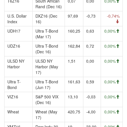
T6Z16
South African
0,07
0,00
0,00%
Rand (Dec 16)
U.S. Dollar
DXZ16 (Dec
97,69
-0,73
-0,74%
Index
16)
UDH17
Ultra T-Bond
160,25
0,63
0,00%
(Mar 17)
UDZ16
Ultra T-Bond
162,84
0,72
0,00%
(Dec 16)
ULSD NY
ULSD NY
1,51
0,00
0,00%
Harbor
Harbor (May
17)
Ultra T-
Ultra T-Bond
161,63
0,59
0,00%
Bond
(Jun 17)
VIZ16
S&P 500 VIX
13,10
-0,03
0,00%
(Dec 16)
Wheat
Wheat (May
420,75
-4,00
0,00%
17)
YMZ16
Dow Indu 30
19
23,00
0,00%