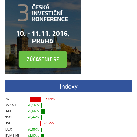
Indexy
PX
-6,94%
S&P 500
+0,16%
DAX
+2,66%
NYSE
+0,44%
HSI
-0,75%
IBEX
+0,00%
ITLMS.MI
+2,05%