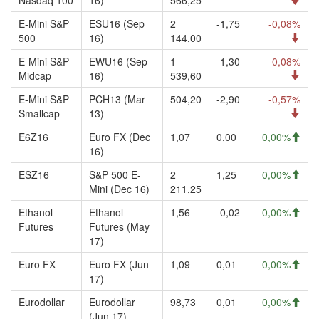
Nasdaq 100
16)
566,25
E-Mini S&P
ESU16 (Sep
2
-1,75
-0,08%
500
16)
144,00
E-Mini S&P
EWU16 (Sep
1
-1,30
-0,08%
Midcap
16)
539,60
E-Mini S&P
PCH13 (Mar
504,20
-2,90
-0,57%
Smallcap
13)
E6Z16
Euro FX (Dec
1,07
0,00
0,00%
16)
ESZ16
S&P 500 E-
2
1,25
0,00%
Mini (Dec 16)
211,25
Ethanol
Ethanol
1,56
-0,02
0,00%
Futures
Futures (May
17)
Euro FX
Euro FX (Jun
1,09
0,01
0,00%
17)
Eurodollar
Eurodollar
98,73
0,01
0,00%
(Jun 17)