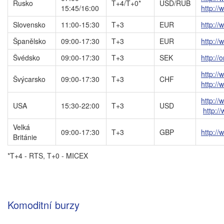
Rusko
T+4/T+0*
USD/RUB
15:45/16:00
http:/
Slovensko
11:00-15:30
T+3
EUR
http://
Španělsko
09:00-17:30
T+3
EUR
http:/
Švédsko
09:00-17:30
T+3
SEK
http:/
http://
Švýcarsko
09:00-17:30
T+3
CHF
http:/
http:/
USA
15:30-22:00
T+3
USD
http:/
Velká
09:00-17:30
T+3
GBP
http:/
Británie
*T+4 - RTS, T+0 - MICEX
Komoditní burzy