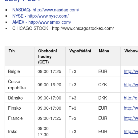
NASDAQ- http://www.nasdaq.com/
NYSE - http://www.nyse.com/
AMEX - http://www.amex.com/
CHICAGO STOCK - http://www.chicagostockex.com/
Trh
Obchodní
Vypořádání
Měna
Webové
hodiny
(CET)
Belgie
09:00-17:25
T+3
EUR
http:/
Česká
09:00-16:20
T+3
CZK
http://
republika
Dánsko
09.00-17:00
T+3
DKK
http:/
Finsko
09.00-17:00
T+3
EUR
http:/
Francie
09:00-17:25
T+3
EUR
http:/
09:00-
Irsko
T+3
EUR
http://
17:30