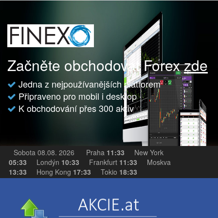
Začněte obchodovat Forex
zde
Jedna z nejpoužívanějších platforem
Připraveno pro mobil i desktop
K obchodování přes 300 aktiv
Sobota 08.08. 2026
Praha
11:33
New York
05:33
Londýn
10:33
Frankfurt
11:33
Moskva
13:33
Hong Kong
17:33
Tokio
18:33