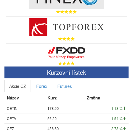
Kurzovní lístek
Akcie CZ
Forex
Futures
Název
Kurz
Změna
CETIN
178,90
1,13 %
CETV
56,20
1,54 %
CEZ
436,60
2,73 %