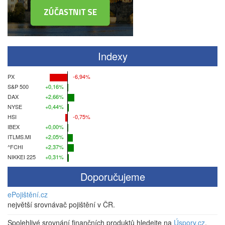
Indexy
PX
-6,94%
S&P 500
+0,16%
DAX
+2,66%
NYSE
+0,44%
HSI
-0,75%
IBEX
+0,00%
ITLMS.MI
+2,05%
^FCHI
+2,37%
NIKKEI 225
+0,31%
Doporučujeme
ePojištění.cz
největší srovnávač pojištění v ČR.
Spolehlivé srovnání finančních produktů hledejte na
Úspory.cz
.