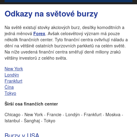
Odkazy na světové burzy
Na světě existují stovky akciových burz, desítky komoditních a
jedná měnová
Forex
. Avšak celosvětový význam má pouze
několik finančních center. Tyto finanční centra ovlivňují náladu a
dění na většině ostatních burzovních parkketů na celém světě.
Na níže uvedená finanční centra směřují deně miliony zraků
většiny investorů z celého světa.
New York
Londýn
Frankfurt
Čína
Tokyo
Širší osa finančích center
Chicago -
New York - Francie - Londýn - Frankfurt - Moskva -
Istanbul - Šanghaj - Tokyo
Burzy v USA