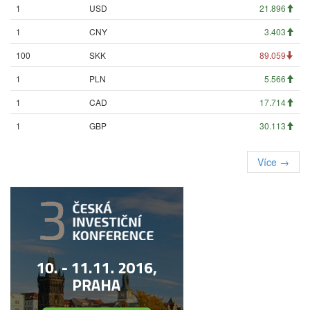
1
USD
21.896
1
CNY
3.403
100
SKK
89.059
1
PLN
5.566
1
CAD
17.714
1
GBP
30.113
Více →