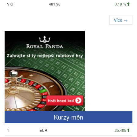
VIG
481,90
0,19 %
Více →
Kurzy měn
1
EUR
25.405