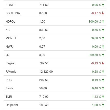
ERSTE
711,60
0,96 %
FORTUNA
87,50
-0,17 %
KOFOL
1,00
300,00 %
KB
839,50
0,55 %
MONET
2,00
76,60 %
NWR
0,07
0,00 %
O2
3,00
269,50 %
Pegas
789,50
-0,13 %
P.Morris
12 420,00
0,28 %
PLG
207,50
0,19 %
Stock
50,60
0,40 %
TMR
710,00
1,43 %
Unipetrol
180,45
1,38 %