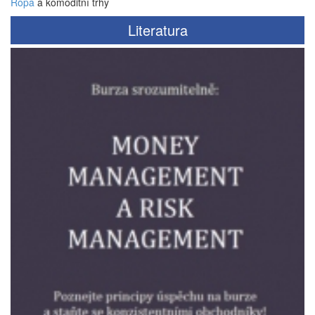
Ropa
a komoditní trhy
Literatura