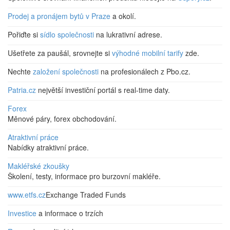
Prodej a pronájem bytů v Praze
a okolí.
Pořiďte si
sídlo společnosti
na lukrativní adrese.
Ušetřete za paušál, srovnejte si
výhodné mobilní tarify
zde.
Nechte
založení společnosti
na profesionálech z Pbo.cz.
Patria.cz
největší investiční portál s real-time daty.
Forex
Měnové páry, forex obchodování.
Atraktivní práce
Nabídky atraktivní práce.
Makléřské zkoušky
Školení, testy, informace pro burzovní makléře.
www.etfs.cz
Exchange Traded Funds
Investice
a informace o trzích