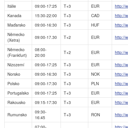
Itálie
09:00-17:25
T+3
EUR
http://
Kanada
15:30-22:00
T+3
CAD
http://
Maďarsko
09:00-16:30
T+3
HUF
http:/
Německo
09:00-17.30
T+2
EUR
http://
(Xetra)
Německo
08:00-
T+2
EUR
http://
(Frankfurt)
20:00
Nizozemí
09:00-17:25
T+3
EUR
http:/
Norsko
09:00-16:30
T+3
NOK
http:/
Polsko
09:00-17:30
T+3
PLN
http:/
Portugalsko
09:00-17:25
T+3
EUR
http://
Rakousko
09:15-17:30
T+3
EUR
http:/
09:30-
Rumunsko
T+3
RON
http://
16:45
07:00-
http://