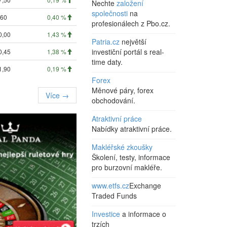
Nechte
založení
společnosti
na
,60
0,40 %
profesionálech z Pbo.cz.
0,00
1,43 %
Patria.cz
největší
investiční portál s real-
0,45
1,38 %
time daty.
1,90
0,19 %
Forex
Měnové páry, forex
Více →
obchodování.
Atraktivní práce
Nabídky atraktivní práce.
Makléřské zkoušky
Školení, testy, informace
pro burzovní makléře.
www.etfs.cz
Exchange
Traded Funds
Investice
a informace o
trzích