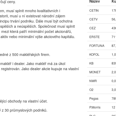
Název
Ku
čují ceny.
m, musí splnit mnoho kvalitativních i
CETIN
17
storii, musí u ní existovat národní zájem
CETV
56
incipu trvání podniku. Dále musí být ochotna
úspěších a neúspěších. Společnost musí splnit
CEZ
43
, mezi která patří minimální počet akcionářů,
e aktiv nebo minimální výše akciového kapitálu.
ERSTE
71
FORTUNA
87
jedné z 500 makléřských firem.
KOFOL
1,
 makléř i dealer. Jako makléř má za úkol
KB
83
a registrován. Jako dealer akcie kupuje na vlastní
MONET
2,
NWR
0,
O2
3,
Pegas
78
ějící obchody na vlastní účet.
P.Morris
12
ný z 30 průmyslových podniků.
PLG
20