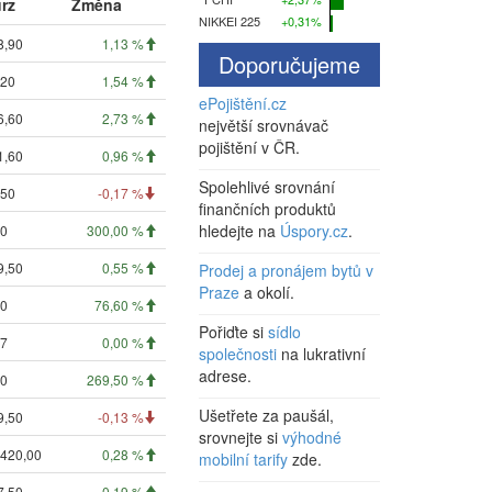
rz
Změna
NIKKEI 225
+0,31%
8,90
1,13 %
Doporučujeme
,20
1,54 %
ePojištění.cz
6,60
2,73 %
největší srovnávač
pojištění v ČR.
1,60
0,96 %
Spolehlivé srovnání
,50
-0,17 %
finančních produktů
hledejte na
Úspory.cz
.
00
300,00 %
9,50
0,55 %
Prodej a pronájem bytů v
Praze
a okolí.
00
76,60 %
Pořiďte si
sídlo
07
0,00 %
společnosti
na lukrativní
adrese.
00
269,50 %
Ušetřete za paušál,
9,50
-0,13 %
srovnejte si
výhodné
 420,00
0,28 %
mobilní tarify
zde.
7,50
0,19 %