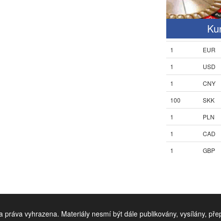
Ku
1
EUR
1
USD
1
CNY
100
SKK
1
PLN
1
CAD
1
GBP
 práva vyhrazena. Materiály nesmí být dále publikovány, vysílány, př