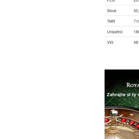
Stock
50
TMR
71
Unipetrol
18
VIG
48