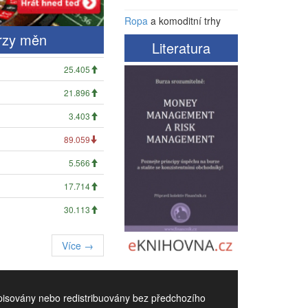
Ropa
a komoditní trhy
rzy měn
Literatura
25.405
21.896
3.403
89.059
5.566
17.714
30.113
Více →
episovány nebo redistribuovány bez předchozího