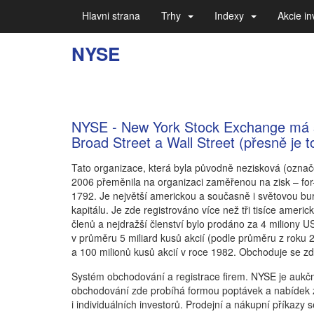
Hlavni strana
Trhy
Indexy
Akcie in
NYSE
NYSE - New York Stock Exchange má sí
Broad Street a Wall Street (přesně je t
Tato organizace, která byla původně nezisková (označ
2006 přeměnila na organizaci zaměřenou na zisk – for-
1792. Je největší americkou a současně i světovou b
kapitálu. Je zde registrováno více než tři tisíce ameri
členů a nejdražší členství bylo prodáno za 4 miliony 
v průměru 5 miliard kusů akcií (podle průměru z roku 2
a 100 milionů kusů akcií v roce 1982. Obchoduje se z
Systém obchodování a registrace firem. NYSE je aukční 
obchodování zde probíhá formou poptávek a nabídek zás
i individuálních investorů. Prodejní a nákupní příkaz