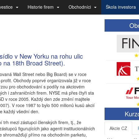
vestice
Historie firem
Obchodníci
Škola investora
Obc
dlo v New Yorku na rohu ulic
o na 18th Broad Street).
ovaná Wall Street nebo Big Board) se v roce
profit. Obchody poprvé organizovala již v roce
urzou pro obchodování s podíly na akciovém
ckých i zahraničních firem. NYSE má přes čtyři sta
USD v roce 2005. Každý den zde změní majitele
007). V roce 1987 to bylo 500 milionů kusů akcií
de každý všední den.
Kurzo
trh mezi zástupci členských firem, tj., že
Akcie CZ
tupců figurujících jako agenti institucionálních
y se shromažďují přímo na obchodním parketu,