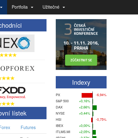
Portfolia
Užitečné
hodníci
Indexy
PX
-6,94%
S&P 500
+0,16%
DAX
+2,66%
vní lístek
NYSE
+0,44%
HSI
-0,75%
IBEX
+0,00%
Forex
Futures
ITLMS.MI
+2,05%
^FCHI
+2,37%