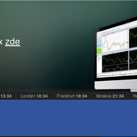
ex
zde
k
13:34
Londýn
18:34
Frankfurt
19:34
Moskva
21:34
H
e
eAKCIE