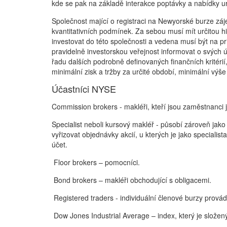
kde se pak na základě interakce poptávky a nabídky ur
Společnost mající o registraci na Newyorské burze záje
kvantitativních podmínek. Za sebou musí mít určitou hi
investovat do této společnosti a vedena musí být na pr
pravidelně investorskou veřejnost informovat o svých 
řadu dalších podrobně definovaných finančních kritérií
minimální zisk a tržby za určité období, minimální výš
Účastníci NYSE
Commission brokers - makléři, kteří jsou zaměstnanci 
Specialist neboli kursový makléř - působí zároveň jako
vyřizovat objednávky akcií, u kterých je jako specialist
účet.
Floor brokers – pomocníci.
Bond brokers – makléři obchodující s obligacemi.
Registered traders - individuální členové burzy provád
Dow Jones Industrial Average – index, který je slože