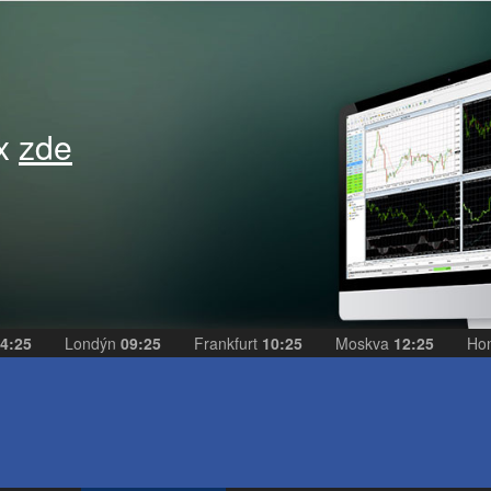
ex
zde
4:25
Londýn
09:25
Frankfurt
10:25
Moskva
12:25
Ho
e
eAKCIE