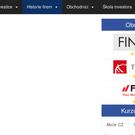
vestice
Historie firem
Obchodníci
Škola investora
Obc
Kurzo
Akcie CZ