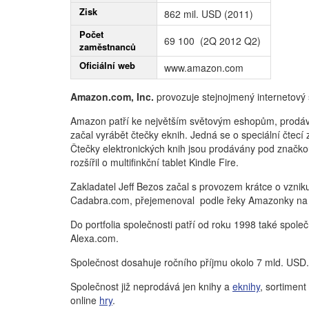
Zisk
862 mil. USD (2011)
Počet
69 100 (2Q 2012 Q2)
zaměstnanců
Oficiální web
www.amazon.com
Amazon.com, Inc.
provozuje stejnojmený internetov
Amazon patří ke největším světovým eshopům, prodá
začal vyrábět čtečky eknih. Jedná se o speciální čtecí
Čtečky elektronických knih jsou prodávány pod značk
rozšířil o multifinkční tablet Kindle Fire.
Zakladatel Jeff Bezos začal s provozem krátce o vznik
Cadabra.com, přejemenoval podle řeky Amazonky n
Do portfolia společnosti patří od roku 1998 také spol
Alexa.com
.
Společnost dosahuje ročního příjmu okolo 7 mld. USD.
Společnost již neprodává jen knihy a
eknihy
, sortiment
online
hry
.