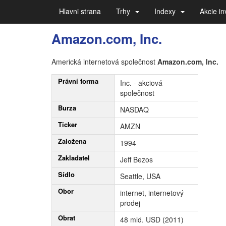
Hlavni strana
Trhy
Indexy
Akcie in
Amazon.com, Inc.
Americká internetová společnost
Amazon.com, Inc.
Právní forma
Inc. - akciová
společnost
Burza
NASDAQ
Ticker
AMZN
Založena
1994
Zakladatel
Jeff Bezos
Sídlo
Seattle, USA
Obor
internet, internetový
prodej
Obrat
48 mld. USD (2011)