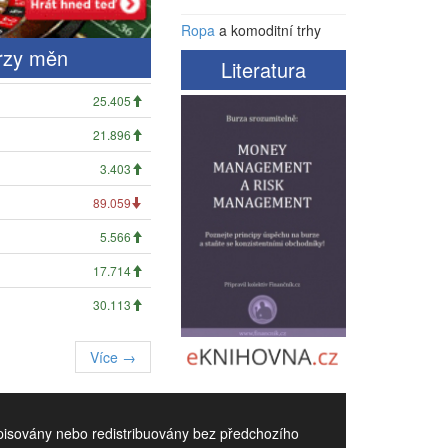
Ropa
a komoditní trhy
rzy měn
Literatura
25.405
21.896
3.403
89.059
5.566
17.714
30.113
Více →
episovány nebo redistribuovány bez předchozího