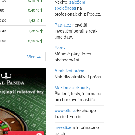
Nechte
založení
společnosti
na
,60
0,40 %
profesionálech z Pbo.cz.
0,00
1,43 %
Patria.cz
největší
investiční portál s real-
0,45
1,38 %
time daty.
1,90
0,19 %
Forex
Měnové páry, forex
Více →
obchodování.
Atraktivní práce
Nabídky atraktivní práce.
Makléřské zkoušky
Školení, testy, informace
pro burzovní makléře.
www.etfs.cz
Exchange
Traded Funds
Investice
a informace o
trzích