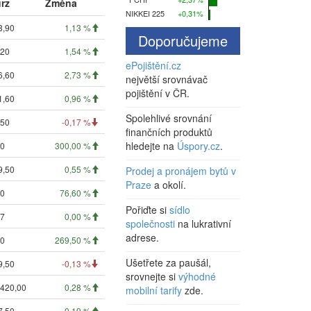
rz
Změna
NIKKEI 225
+0,31%
8,90
1,13 %
Doporučujeme
,20
1,54 %
ePojištění.cz
6,60
2,73 %
největší srovnávač
pojištění v ČR.
1,60
0,96 %
Spolehlivé srovnání
,50
-0,17 %
finančních produktů
hledejte na
Úspory.cz
.
00
300,00 %
9,50
0,55 %
Prodej a pronájem bytů v
Praze
a okolí.
00
76,60 %
Pořiďte si
sídlo
07
0,00 %
společnosti
na lukrativní
adrese.
00
269,50 %
Ušetřete za paušál,
9,50
-0,13 %
srovnejte si
výhodné
 420,00
0,28 %
mobilní tarify
zde.
7,50
0,19 %