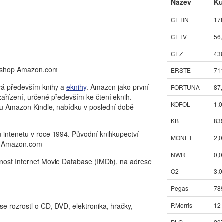
Název
Ku
CETIN
17
CETV
56
CEZ
43
ý shop Amazon.com
ERSTE
71
vá především knihy a
eknihy
. Amazon jako první
FORTUNA
87
 zařízení, určené především ke čtení eknih.
KOFOL
1,
ou Amazon Kindle, nabídku v poslední době
KB
83
u intenetu v roce 1994. Původní knihkupectví
MONET
2,
a Amazon.com
NWR
0,
ečnost Internet Movie Database (IMDb), na adrese
O2
3,
Pegas
78
 se rozrostl o CD, DVD, elektronika, hračky,
P.Morris
12
PLG
20