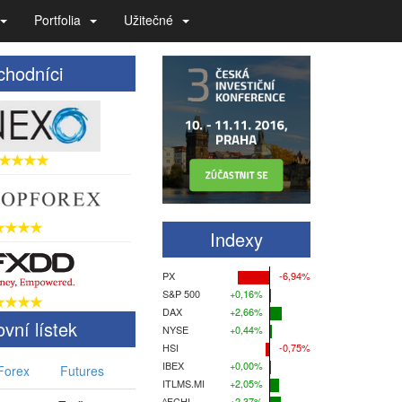
Portfolia
Užitečné
hodníci
Indexy
PX
-6,94%
S&P 500
+0,16%
DAX
+2,66%
vní lístek
NYSE
+0,44%
HSI
-0,75%
IBEX
+0,00%
Forex
Futures
ITLMS.MI
+2,05%
^FCHI
+2,37%