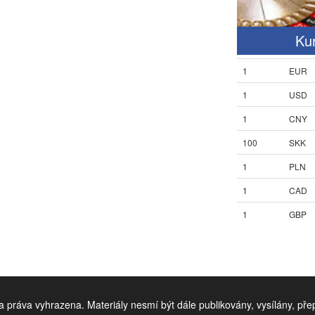
Ku
1
EUR
1
USD
1
CNY
100
SKK
1
PLN
1
CAD
1
GBP
 práva vyhrazena. Materiály nesmí být dále publikovány, vysílány, př