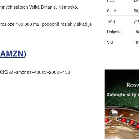
ných státech Velká Británie, Německo,
Stock
50
TMR
71
 rozloze 100 000 m2, podobně rozlehlý sklad je
Unipetrol
18
VIG
48
 AMZN
)