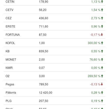
CETIN
178,90
1,13 %
CETV
56,20
1,54 %
CEZ
436,60
2,73 %
ERSTE
711,60
0,96 %
FORTUNA
87,50
-0,17 %
KOFOL
1,00
300,00 %
KB
839,50
0,55 %
MONET
2,00
76,60 %
NWR
0,07
0,00 %
O2
3,00
269,50 %
Pegas
789,50
-0,13 %
P.Morris
12 420,00
0,28 %
PLG
207,50
0,19 %
Stock
50,60
0,40 %