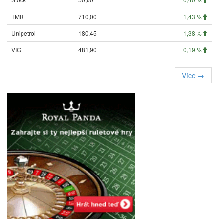
TMR
710,00
1,43 %
Unipetrol
180,45
1,38 %
VIG
481,90
0,19 %
Více →