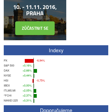
Indexy
PX
-6,94%
S&P 500
+0,16%
DAX
+2,66%
NYSE
+0,44%
HSI
-0,75%
IBEX
+0,00%
ITLMS.MI
+2,05%
^FCHI
+2,37%
NIKKEI 225
+0,31%
Doporučujeme