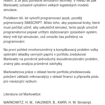
řešení, a že jsou potřebné simultánní techniky. V RAND se pak
Markowitz zúčastnil vytváření velkých logistických modelů
simulace.
Počátkem 60. let vytvořil programovací jazyk, později
pojmenovaný SIMSCRIPT. Místo toho, aby popisoval kroky, které
musí počítač učinit, aby uskutečnil simulaci, tento jazyk umožnil
programátorovi popsat určitým stylizovaným způsobem systém,
který měl být simulován, což omezilo čas potřebný na
programování.
Na první pohled mnohorozměrný a komplikovaný problém volby
optimální skladby cenných papírů v portfoliu zredukoval
Markowitz na poměrně jednoduchý dvoudimenzionální problém,
známý jako analýza průměrné odchylky.
Markowitzova práce v oblasti teorie portfolia představovala
položení základů mikroanalýzy v oblasti financí a připravila půdu
pro navazující výzkum.
Literatura od Markowitze:
MARKOWITZ, H. M., HAUSNER, B., KARR, H. W. Simskript.