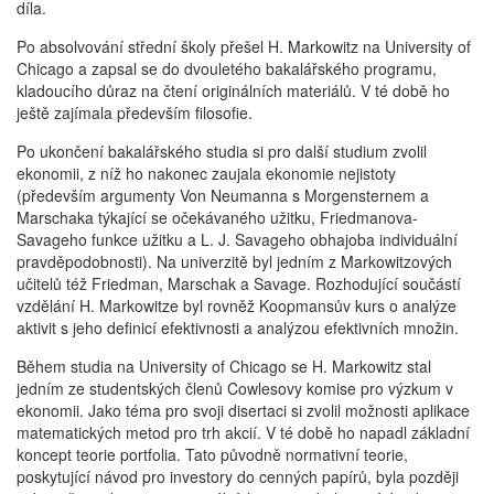
díla.
Po absolvování střední školy přešel H. Markowitz na University of
Chicago a zapsal se do dvouletého bakalářského programu,
kladoucího důraz na čtení originálních materiálů. V té době ho
ještě zajímala především filosofie.
Po ukončení bakalářského studia si pro další studium zvolil
ekonomii, z níž ho nakonec zaujala ekonomie nejistoty
(především argumenty Von Neumanna s Morgensternem a
Marschaka týkající se očekávaného užitku, Friedmanova-
Savageho funkce užitku a L. J. Savageho obhajoba individuální
pravděpodobnosti). Na univerzitě byl jedním z Markowitzových
učitelů též Friedman, Marschak a Savage. Rozhodující součástí
vzdělání H. Markowitze byl rovněž Koopmansův kurs o analýze
aktivit s jeho definicí efektivnosti a analýzou efektivních množin.
Během studia na University of Chicago se H. Markowitz stal
jedním ze studentských členů Cowlesovy komise pro výzkum v
ekonomii. Jako téma pro svoji disertaci si zvolil možnosti aplikace
matematických metod pro trh akcií. V té době ho napadl základní
koncept teorie portfolia. Tato původně normativní teorie,
poskytující návod pro investory do cenných papírů, byla později