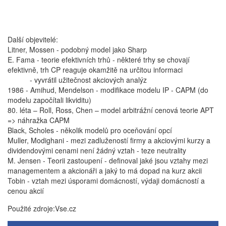
Další objevitelé:
Litner, Mossen
- podobný model jako Sharp
E. Fama
- teorie efektivních trhů - některé trhy se chovají
efektivně, trh CP reaguje okamžitě na určitou informaci
- vyvrátil užitečnost akciových analýz
1986 -
Amihud, Mendelson
- modifikace modelu IP - CAPM (do
modelu započítali likviditu)
80. léta – Roll, Ross, Chen – model arbitrážní cenová teorie APT
=> náhražka CAPM
Black, Scholes
- několik modelů pro oceňování opcí
Muller, Modighani
- mezi zadlužeností firmy a akciovými kurzy a
dividendovými cenami není žádný vztah - teze neutrality
M. Jensen
- Teorii zastoupení - definoval jaké jsou vztahy mezi
managementem a akcionáři a jaký to má dopad na kurz akcii
Tobin
- vztah mezi úsporami domácností, výdaji domácností a
cenou akcií
Použité zdroje:Vse.cz