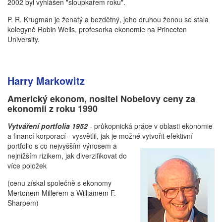
2002 byl vyhlášen "sloupkařem roku".
P. R. Krugman je ženatý a bezdětný, jeho druhou ženou se stala
kolegyně Robin Wells, profesorka ekonomie na Princeton
University.
Harry Markowitz
Americký ekonom, nositel Nobelovy ceny za
ekonomii z roku 1990
Vytváření portfolia 1952
- průkopnická práce v oblasti ekonomie
a financí korporací - vysvětlil, jak je možné
vytvořit efektivní
portfolio s co nejvyšším výnosem a
nejnižším rizikem, jak diverzifikovat do
více položek
(cenu získal společně s ekonomy
Mertonem Millerem a Williamem F.
Sharpem)