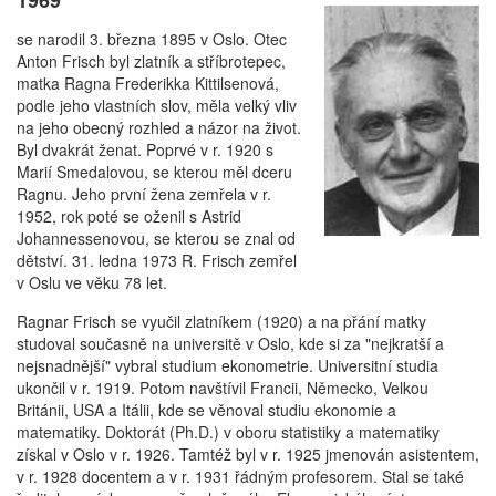
se narodil 3. března 1895 v Oslo. Otec
Anton Frisch byl zlatník a stříbrotepec,
matka Ragna Frederikka Kittilsenová,
podle jeho vlastních slov, měla velký vliv
na jeho obecný rozhled a názor na život.
Byl dvakrát ženat. Poprvé v r. 1920 s
Marií Smedalovou, se kterou měl dceru
Ragnu. Jeho první žena zemřela v r.
1952, rok poté se oženil s Astrid
Johannessenovou, se kterou se znal od
dětství. 31. ledna 1973 R. Frisch zemřel
v Oslu ve věku 78 let.
Ragnar Frisch se vyučil zlatníkem (1920) a na přání matky
studoval současně na universitě v Oslo, kde si za "nejkratší a
nejsnadnější" vybral studium ekonometrie. Universitní studia
ukončil v r. 1919. Potom navštívil Francii, Německo, Velkou
Británii, USA a Itálii, kde se věnoval studiu ekonomie a
matematiky. Doktorát (Ph.D.) v oboru statistiky a matematiky
získal v Oslo v r. 1926. Tamtéž byl v r. 1925 jmenován asistentem,
v r. 1928 docentem a v r. 1931 řádným profesorem. Stal se také