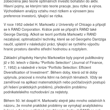
zobecněna jako teorie optimálních investic bohatství do aktiv.
Hlavní pojmy, se kterými tato teorie pracuje, jsou riziko a výnos.
Východiskem analýzy vztahu mezi rizikem a výnosem jsou
preference investorů, týkající se rizika.
V roce 1952 odešel H. Markowitz z University of Chicago a připojil
se k RAND Corporation. Krátce poté se připojil k RAND také
George Dantzig. Ačkoli se teorií portfolia Markowitz v RAND
nezabýval, optimalizační techniky, které se od Georgeho Dantziga
naučil, uplatnil v následující práci, týkající se rychlého výpočtu
hranic prostoru daného střední hodnotou a rozptylem.
Základní příspěvky Harryho Markowitze byly poprvé publikovány
již v 50. letech v článku "Portfolio Selection" (Journal of Finance,
7, 1952) a následně v knize "Portfolio Selection: Efficient
Diversification of Investment". Během doby, která od té doby
uplynula, pracoval s mnoha lidmi na četných tématech. Vždy se
zaměřoval na aplikaci matematických nebo počítačových postupů
při řešení praktických problémů, především problému
podnikatelského rozhodování za nejistoty.
Během 50. let dospěl H. Markowitz stejně jako mnoho ostatních k
názoru, že mnohé praktické problémy se vymykají analytickému