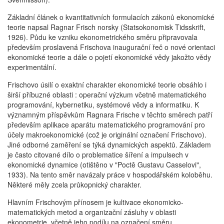
Základní článek o kvantitativních formulacích zákonů ekonomické
teorie napsal Ragnar Frisch norsky (Statsokonomisk Tidsskrift,
1926). Půdu ke vzniku ekonometrického směru připravovala
především proslavená Frischova inaugurační řeč o nové orientaci
ekonomické teorie a dále o pojetí ekonomické vědy jakožto vědy
experimentální.
Frischovo úsilí o exaktní charakter ekonomické teorie obsáhlo i
širší příbuzné oblasti : operační výzkum včetně matematického
programování, kybernetiku, systémové vědy a informatiku. K
významným příspěvkům Ragnara Frische v těchto směrech patří
především aplikace aparátu matematického programování pro
účely makroekonomické (což je originální označení Frischovo).
Jiné odborné zaměření se týká dynamických aspektů. Základem
je často citované dílo o problematice šíření a impulsech v
ekonomické dynamice (otištěno v "Poctě Gustavu Casselovi",
1933). Na tento směr navázaly práce v hospodářském koloběhu.
Některé měly zcela průkopnický charakter.
Hlavním Frischovým přínosem je kultivace ekonomicko-
matematických metod a organizační zásluhy v oblasti
ekonometrie, včetně jeho podílu na označení směru.