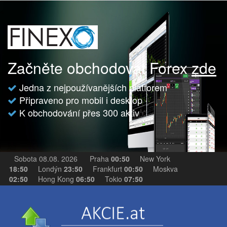
Začněte obchodovat Forex
zde
Jedna z nejpoužívanějších platforem
Připraveno pro mobil i desktop
K obchodování přes 300 aktiv
Sobota 08.08. 2026
Praha
00:50
New York
18:50
Londýn
23:50
Frankfurt
00:50
Moskva
02:50
Hong Kong
06:50
Tokio
07:50