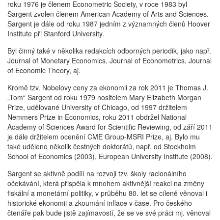
roku 1976 je členem Econometric Society, v roce 1983 byl
Sargent zvolen členem American Academy of Arts and Sciences.
Sargent je dále od roku 1987 jedním z významných členů Hoover
Institute při Stanford University.
Byl činný také v několika redakcích odborných periodik, jako např.
Journal of Monetary Economics, Journal of Econometrics, Journal
of Economic Theory, aj.
Kromě tzv. Nobelovy ceny za ekonomii za rok 2011 je Thomas J.
„Tom“ Sargent od roku 1979 nositelem Mary Elizabeth Morgan
Prize, udělované University of Chicago, od 1997 držitelem
Nemmers Prize in Economics, roku 2011 obdržel National
Academy of Sciences Award for Scientific Reviewing, od září 2011
je dále držitelem ocenění CME Group-MSRI Prize, aj. Bylo mu
také uděleno několik čestných doktorátů, např. od Stockholm
School of Economics (2003), European University Institute (2008).
Sargent se aktivně podílí na rozvoji tzv. školy racionálního
očekávání, která přispěla k mnohem aktivnější reakci na změny
fiskální a monetární politiky, v průběhu 80. let se cíleně věnoval i
historické ekonomii a zkoumání inflace v čase. Pro českého
čtenáře pak bude jistě zajímavostí, že se ve své práci mj. věnoval