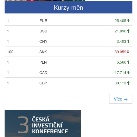
Kurzy měn
1
EUR
25.405
1
USD
21.896
1
CNY
3.403
100
SKK
89.059
1
PLN
5.566
1
CAD
17.714
1
GBP
30.113
Více →