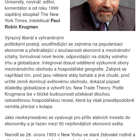
University, novinář, editor,
komentátor a od roku 1999
úspěšný sloupkař The New
York Times, intelektuál
Paul
Robin Krugman
.
Výrazný liberál s vyhraněnými
politickými postoji, soudtřeďující se zejména na popularizaci
ekonomie a přednášející v současnosti ekonomii a mezinárodní
vztahy, formuloval nové teorie, odpovídající na otázky volného
trhu a globalizace. Integroval dosud oddělené výzkumné obory
mezinárodního obchodu a hospodářské geografie. Zabývá se
například tím, proč jsou některé státy bohaté a jiné chudé, proč
určité země dominují světovému obchodu, dokázal popsat
důsledky globalizace a vytvořil tzv. New Trade Theory. Podle
Krugmana lze v blízké budoucnosti očekávat dlouhou
celosvětovou hospodářskou recesi, která by však pravděpodobně
neměla přerůst v kolaps.
Jako neokeynesiánec se vyslovuje pro příliv státních investic do
ekonomiky a je řazen mezi 50 nejvlivnějších ekonomů světa.
Narodil se 28. února 1953 v New Yorku ve staré židovské rodině a