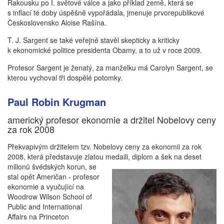
Rakousku po I. světové válce a jako příklad země, která se
s inflací té doby úspěšně vypořádala, jmenuje prvorepublikové
Československo Aloise Rašína.
T. J. Sargent se také veřejně stavěl skepticky a kriticky
k ekonomické politice presidenta Obamy, a to už v roce 2009.
Profesor Sargent je ženatý, za manželku má Carolyn Sargent, se
kterou vychoval tři dospělé potomky.
Paul Robin Krugman
americký profesor ekonomie a držitel Nobelovy ceny
za rok 2008
Překvapivým držitelem tzv. Nobelovy ceny za ekonomii za rok
2008, která představuje zlatou medaili, diplom a
šek na deset
milionů švédských korun, se
stal opět Američan - profesor
ekonomie a vyučující na
Woodrow Wilson School of
Public and International
Affairs na Princeton