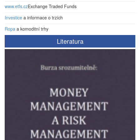
www.etfs.cz
Exchange Traded Funds
Investice
a informace o trzích
Ropa
a komoditní trhy
Literatura