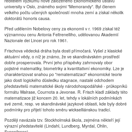
ředitelem výzkumu nově založeného Ekonomického ústavu
university v Oslo, známého svými "Memorandy". Byl členem
velkého počtu učených společností mnoha zemí a získal několik
doktorátů honoris causa.
Před udělením Nobelovy ceny za ekonomii v r. 1969 získal též
významnou cenu Antonia Feltrenelliho, udělovanou Akademií
Nazionale dei Lincei pro rok 1961.
Frischova vědecká dráha byla dosti přímočará. Vyšel z klasické
aktuární vědy, o níž je známo, že ve skandinávském prostředí
dobře prosperovala. První jeho příspěvky zahrnovaly obor
pojistné matematiky, biometriky a kvantitativní ekonomiky. Lze je
charakterizovat snahou po "rematematizaci" ekonomické teorie
jako dosti logického důsledku stagnace, nastalé odchodem
představitelů matematické školy národohospodářské - průkopníků
formátu Walrase, Cournota a Jevonse. R. Frisch kladl základy této
matematizace již koncem 20. let, tehdy v lokálních podmínkách
své země, resp. ve skandinávské jazykové oblasti, kde byly dobré
podmínky pro přijetí tohoto směru wickselliánskou tradicí.
Později navázala tzv. Stockholmská škola, zejména někteří její
výrazní představitelé (Lindahl, Lundberg, Myrdal, Ohlin,
Svennilsson).