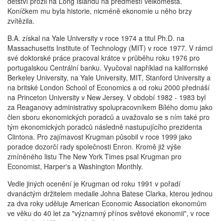
dětství prožil na Long Islandu na předměstí velkoměsta.
Koníčkem mu byla historie, nicméně ekonomie u něho brzy
zvítězila.
B.A. získal na Yale University v roce 1974 a titul Ph.D. na
Massachusetts Institute of Technology (MIT) v roce 1977. V rámci
své doktorské práce pracoval krátce v průběhu roku 1976 pro
portugalskou Centrální banku. Vyučoval například na kalifornské
Berkeley University, na Yale University, MIT, Stanford University a
na britské London School of Economics a od roku 2000 přednáší
na Princeton University v New Jersey. V období 1982 - 1983 byl
za Reaganovy administrativy spolupracovníkem Bílého domu jako
člen sboru ekonomických poradců a uvažovalo se s ním také pro
tým ekonomických poradců následně nastupujícího prezidenta
Clintona. Pro zajímavost Krugman působil v roce 1999 jako
poradce dozorčí rady společnosti Enron. Kromě již výše
zmíněného listu The New York Times psal Krugman pro
Economist, Harper's a Washington Monthly.
Vedle jiných ocenění je Krugman od roku 1991 v pořadí
dvanáctým držitelem medaile Johna Batese Clarka, kterou jednou
za dva roky uděluje American Economic Association ekonomům
ve věku do 40 let za "významný přínos světové ekonomii", v roce