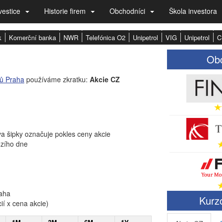
vestice
Historie firem
Obchodníci
Škola investora
k
Komerční banka
NWR
Telefónica O2
Unipetrol
VIG
Unipetrol
C
Obc
rů Praha
používáme zkratku:
Akcie CZ
a šipky označuje pokles ceny akcie
ozího dne
raha
Kurzo
ií x cena akcie)