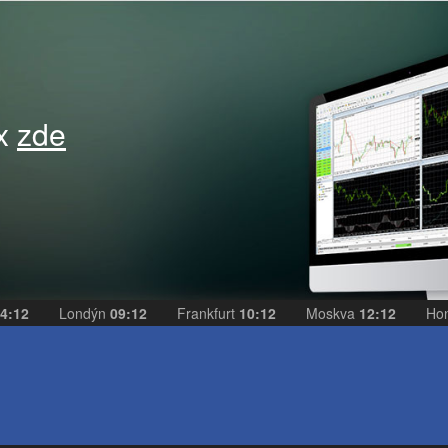
ex
zde
4:12
Londýn
09:12
Frankfurt
10:12
Moskva
12:12
Ho
e
eAKCIE