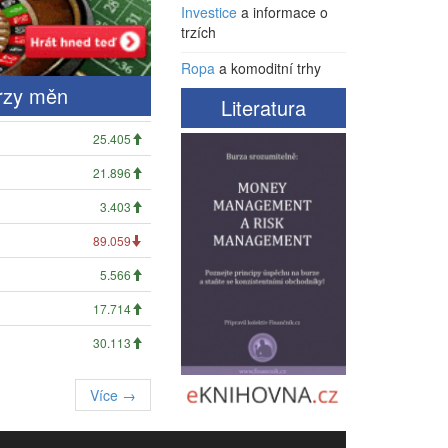
Investice
a informace o
trzích
Ropa
a komoditní trhy
rzy měn
Literatura
25.405
21.896
3.403
89.059
5.566
17.714
30.113
Více →