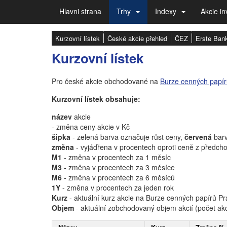
Hlavni strana
Trhy
Indexy
Akcie in
Kurzovní lístek
České akcie přehled
ČEZ
Erste Ban
Kurzovní lístek
Pro české akcie obchodované na
Burze cenných papí
Kurzovní lístek obsahuje:
název
akcie
- změna ceny akcie v Kč
šipka
- zelená barva označuje růst ceny,
červená
barv
změna
- vyjádřena v procentech oproti ceně z předch
M1
- změna v procentech za 1 měsíc
M3
- změna v procentech za 3 měsíce
M6
- změna v procentech za 6 měsíců
1Y
- změna v procentech za jeden rok
Kurz
- aktuální kurz akcie na Burze cenných papírů P
Objem
- aktuální zobchodovaný objem akcií (počet akc