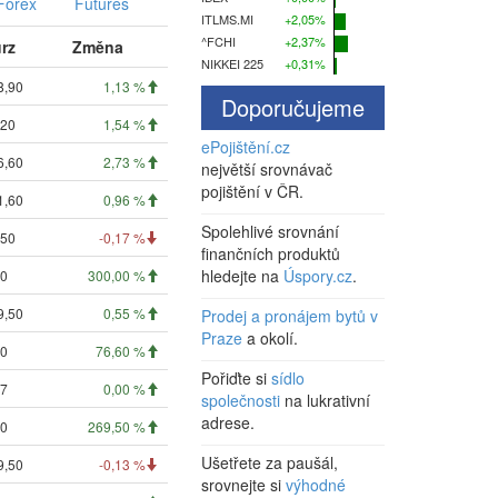
Forex
Futures
ITLMS.MI
+2,05%
^FCHI
+2,37%
rz
Změna
NIKKEI 225
+0,31%
8,90
1,13 %
Doporučujeme
,20
1,54 %
ePojištění.cz
6,60
2,73 %
největší srovnávač
pojištění v ČR.
1,60
0,96 %
Spolehlivé srovnání
,50
-0,17 %
finančních produktů
hledejte na
Úspory.cz
.
00
300,00 %
9,50
0,55 %
Prodej a pronájem bytů v
Praze
a okolí.
00
76,60 %
Pořiďte si
sídlo
07
0,00 %
společnosti
na lukrativní
adrese.
00
269,50 %
Ušetřete za paušál,
9,50
-0,13 %
srovnejte si
výhodné