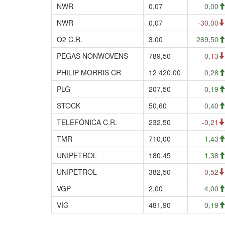
NWR
0,07
0,00
NWR
0,07
-30,00
O2 C.R.
3,00
269,50
PEGAS NONWOVENS
789,50
-0,13
PHILIP MORRIS ČR
12 420,00
0,28
PLG
207,50
0,19
STOCK
50,60
0,40
TELEFÓNICA C.R.
232,50
-0,21
TMR
710,00
1,43
UNIPETROL
180,45
1,38
UNIPETROL
382,50
-0,52
VGP
2,00
4,00
VIG
481,90
0,19