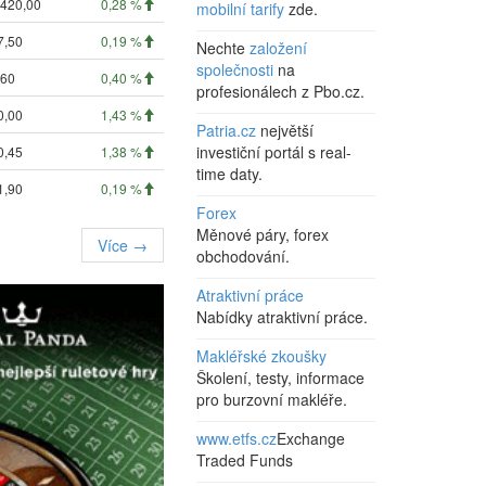
 420,00
0,28 %
mobilní tarify
zde.
7,50
0,19 %
Nechte
založení
společnosti
na
,60
0,40 %
profesionálech z Pbo.cz.
0,00
1,43 %
Patria.cz
největší
investiční portál s real-
0,45
1,38 %
time daty.
1,90
0,19 %
Forex
Měnové páry, forex
Více →
obchodování.
Atraktivní práce
Nabídky atraktivní práce.
Makléřské zkoušky
Školení, testy, informace
pro burzovní makléře.
www.etfs.cz
Exchange
Traded Funds