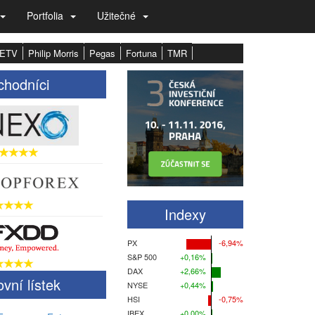
Portfolia
Užitečné
ETV
Philip Morris
Pegas
Fortuna
TMR
hodníci
Indexy
PX
-6,94%
S&P 500
+0,16%
DAX
+2,66%
vní lístek
NYSE
+0,44%
HSI
-0,75%
IBEX
+0,00%