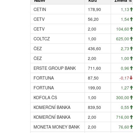
Název
Kurz
Změna %
CETIN
178,90
1,13
CETV
56,20
1,54
CETV
2,00
104,60
COLTCZ
1,00
625,00
ČEZ
436,60
2,73
ČEZ
2,00
1,00
ERSTE GROUP BANK
711,60
0,96
FORTUNA
87,50
-0,17
FORTUNA
199,00
1,27
KOFOLA ČS
1,00
300,00
KOMERČNÍ BANKA
839,50
0,55
KOMERČNÍ BANKA
2,00
716,00
MONETA MONEY BANK
2,00
76,60