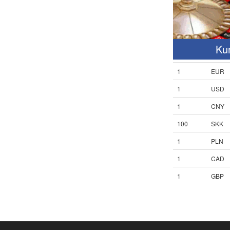
Ku
1
EUR
1
USD
1
CNY
100
SKK
1
PLN
1
CAD
1
GBP